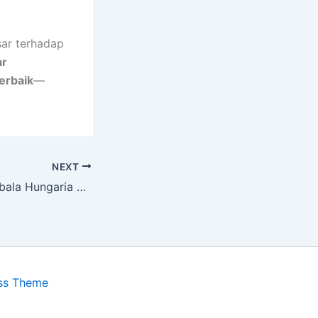
sar terhadap
ar
erbaik
—
NEXT
Mudi: Anjing Gembala Hungaria yang Jarang Ditemui
ss Theme