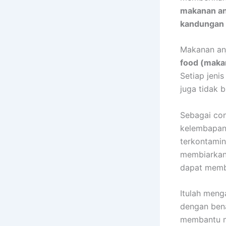
makanan an
kandungan 
Makanan anj
food (maka
Setiap jeni
juga tidak 
Sebagai con
kelembapan 
terkontamin
membiarkan 
dapat membu
Itulah men
dengan bena
membantu m