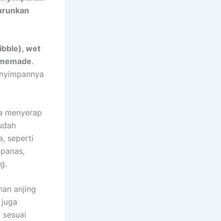
urunkan
ibble), wet
homemade
.
menyimpannya
sa menyerap
udah
, seperti
 panas,
g.
an anjing
 juga
 sesuai