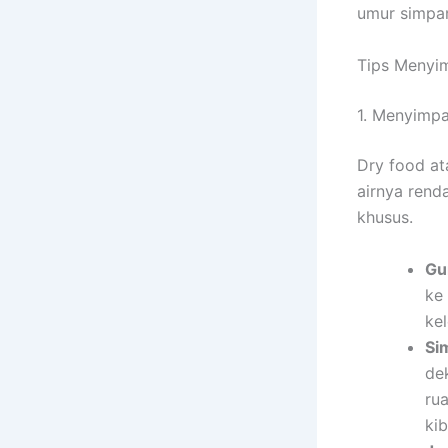
umur simpa
Tips Menyi
1. Menyimpa
Dry food at
airnya rend
khusus.
Gu
ke
ke
Si
de
ru
kib