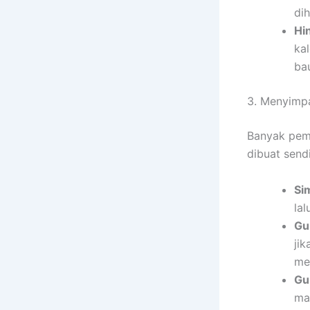
di
Hi
ka
bau
3. Menyimp
Banyak pemi
dibuat sendi
Si
lal
Gu
ji
me
Gu
ma