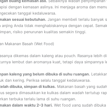
ngan buang kemasan asli.
Sebaiknya wadah penyimpanan 
lapisi dengan kemasan aslinya. Ini menjaga aroma dan me
ngecekan tanggal kedaluwarsa.
nakan sesuai kebutuhan.
Jangan membeli terlalu banyak s
ka anjing Anda tidak menghabiskannya dengan cepat. Semak
impan, risiko penurunan kualitas semakin tinggi.
an Makanan Basah (Wet Food)
asanya dikemas dalam kaleng atau pouch. Rasanya lebih di
turnya lembut dan aromanya kuat, tetapi daya simpannya le
mpan kaleng yang belum dibuka di suhu ruangan.
Letakkan
uk dan kering. Periksa selalu tanggal kedaluwarsa.
telah dibuka, simpan di kulkas.
Makanan basah yang sudah
rus segera dimasukkan ke kulkas dalam wadah tertutup rap
rkan terbuka terlalu lama di suhu ruangan.
nakan dalam waktu 2–3 hari.
Wet food yang sudah dibuka