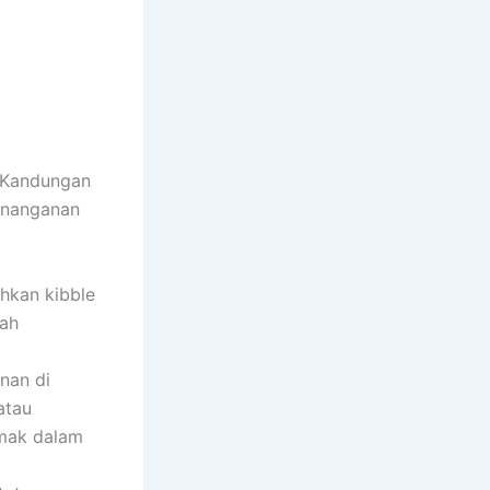
. Kandungan
penanganan
hkan kibble
gah
nan di
atau
emak dalam