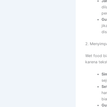
Ja
di
pe
Gu
ji
dis
2. Menyimp
Wet food bi
karena teks
Si
sej
Se
ha
bia
Gu