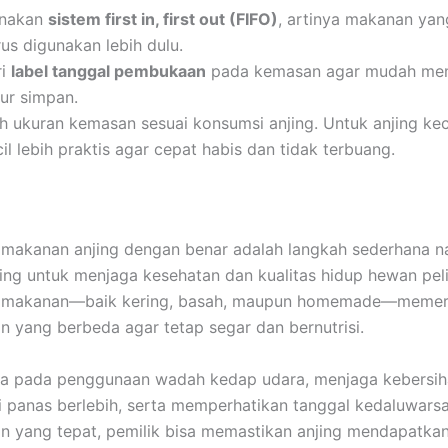
nakan
sistem first in, first out (FIFO)
, artinya makanan yan
us digunakan lebih dulu.
ri
label tanggal pembukaan
pada kemasan agar mudah me
ur simpan.
lih ukuran kemasan sesuai konsumsi anjing. Untuk anjing ke
il lebih praktis agar cepat habis dan tidak terbuang.
makanan anjing dengan benar adalah langkah sederhana 
ing untuk menjaga kesehatan dan kualitas hidup hewan pel
is makanan—baik kering, basah, maupun homemade—memer
 yang berbeda agar tetap segar dan bernutrisi.
da pada penggunaan wadah kedap udara, menjaga kebersih
 panas berlebih, serta memperhatikan tanggal kedaluwars
n yang tepat, pemilik bisa memastikan anjing mendapatk