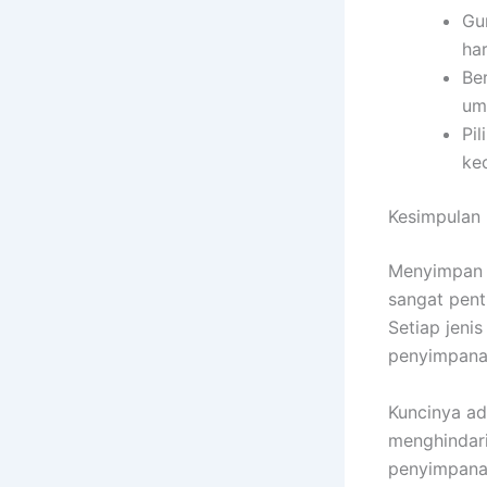
Gu
har
Be
um
Pi
kec
Kesimpulan
Menyimpan 
sangat pent
Setiap jen
penyimpanan
Kuncinya a
menghindari
penyimpana