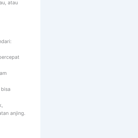
au, atau
dari:
ercepat
lam
 bisa
k,
tan anjing.