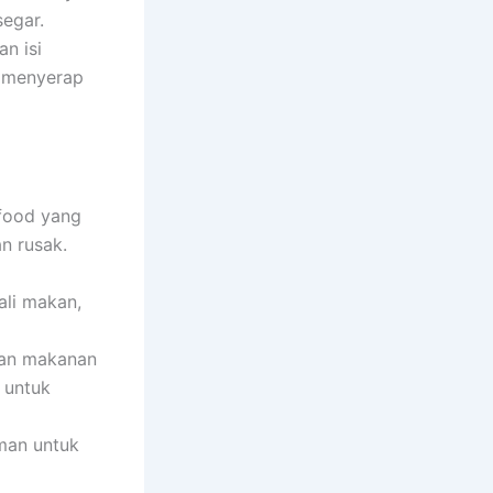
segar.
n isi
k menyerap
 food yang
an rusak.
li makan,
an makanan
 untuk
man untuk