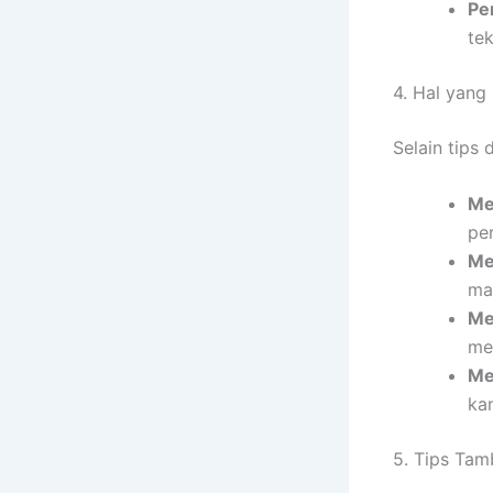
Pe
te
4. Hal yang
Selain tips
Me
pe
Me
ma
Me
me
Me
ka
5. Tips Tam