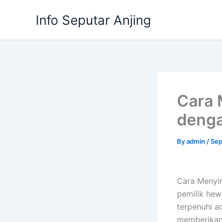
Skip
Info Seputar Anjing
to
content
Cara 
denga
By
admin
/
Sep
Cara Menyi
pemilik hew
terpenuhi a
memberikan