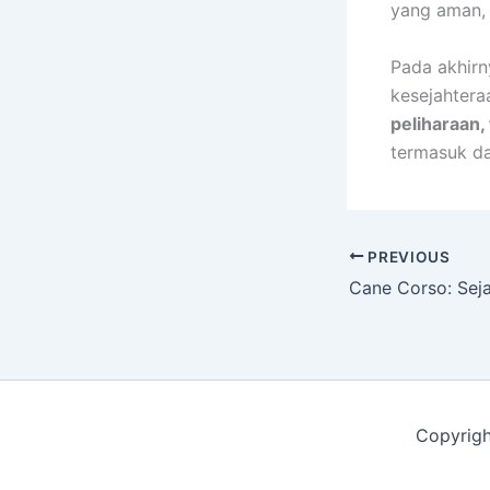
yang aman, b
Pada akhirn
kesejahter
peliharaan,
termasuk d
PREVIOUS
Copyrigh