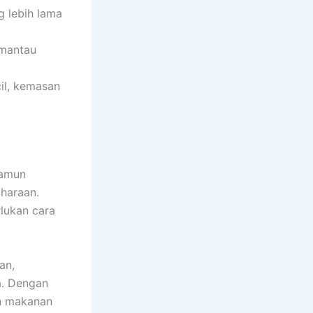
g lebih lama
mantau
cil, kemasan
namun
iharaan.
lukan cara
an,
a. Dengan
an makanan