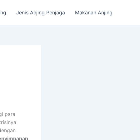
ing
Jenis Anjing Penjaga
Makanan Anjing
i para
risinya
 dengan
enyimpanan