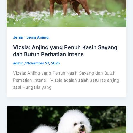
Jenis - Jenis Anjing
Vizsla: Anjing yang Penuh Kasih Sayang
dan Butuh Perhatian Intens
admin
/
November 27, 2025
Vizsla: Anjing yang Penuh Kasih Sayang dan Butuh
Perhatian Intens – Vizsla adalah salah satu ras anjing
asal Hungaria yang