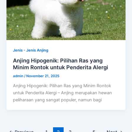
Jenis - Jenis Anjing
Anjing Hipogenik: Pilihan Ras yang
Minim Rontok untuk Penderita Alergi
admin
/
November 21, 2025
Anjing Hipogenik: Pilihan Ras yang Minim Rontok
untuk Penderita Alergi – Anjing merupakan hewan
peliharaan yang sangat populer, namun bagi