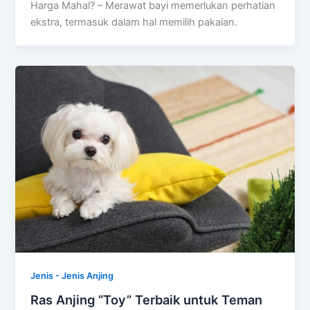
Harga Mahal? – Merawat bayi memerlukan perhatian
ekstra, termasuk dalam hal memilih pakaian.
Jenis - Jenis Anjing
Ras Anjing “Toy” Terbaik untuk Teman