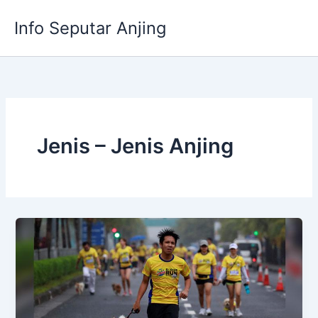
Skip
Info Seputar Anjing
to
content
Jenis – Jenis Anjing