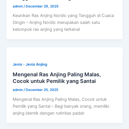
admin
/
December 29, 2025
Keunikan Ras Anjing Nordic yang Tangguh di Cuaca
Dingin – Anjing Nordic merupakan salah satu
kelompok ras anjing yang terkenal
Jenis - Jenis Anjing
Mengenal Ras Anjing Paling Malas,
Cocok untuk Pemilik yang Santai
admin
/
December 25, 2025
Mengenal Ras Anjing Paling Malas, Cocok untuk
Pemilik yang Santai – Bagi banyak orang, memiliki
anjing identik dengan rutinitas padat: