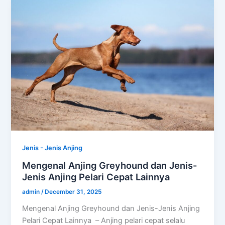
Jenis - Jenis Anjing
Mengenal Anjing Greyhound dan Jenis-
Jenis Anjing Pelari Cepat Lainnya
admin
/
December 31, 2025
Mengenal Anjing Greyhound dan Jenis-Jenis Anjing
Pelari Cepat Lainnya – Anjing pelari cepat selalu