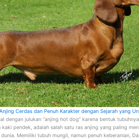
njing Cerdas dan Penuh Karakter dengan Sejarah yang Un
nal dengan julukan “anjing hot dog” karena bentuk tubuhny
 kaki pendek, adalah salah satu ras anjing yang paling men
 dunia.
Memiliki tubuh mungil, namun penuh keberanian, D