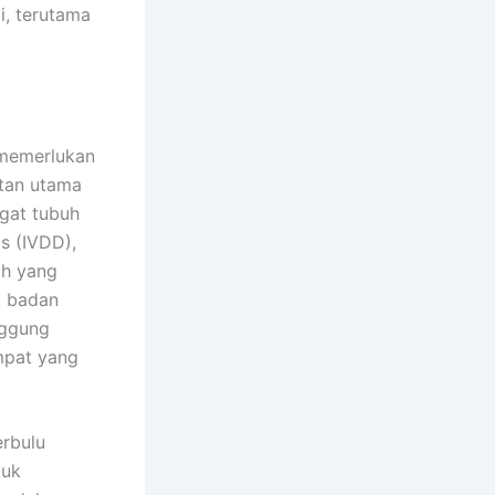
, terutama
 memerlukan
atan utama
gat tubuh
s (IVDD),
ah yang
t badan
nggung
mpat yang
rbulu
tuk