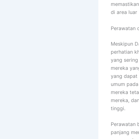
memastikan
di area luar
Perawatan 
Meskipun D
perhatian k
yang serin
mereka yang
yang dapat
umum pada r
mereka tet
mereka, dan
tinggi.
Perawatan b
panjang mem