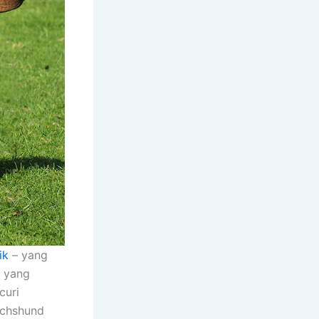
ik
– yang
a yang
curi
achshund