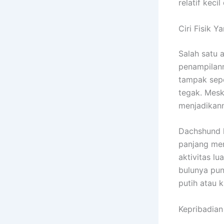
relatif keci
Ciri Fisik Y
Salah satu 
penampilann
tampak sep
tegak. Mesk
menjadikann
Dachshund h
panjang mem
aktivitas l
bulunya pun
putih atau
Kepribadian