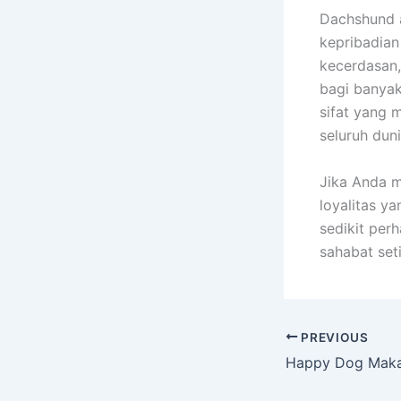
Dachshund 
kepribadian
kecerdasan,
bagi banyak
sifat yang 
seluruh duni
Jika Anda m
loyalitas y
sedikit per
sahabat set
PREVIOUS