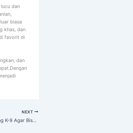
 lucu dan
nian,
luar biasa
g khas, dan
 favorit di
angkan, dan
epat.
Dengan
menjadi
NEXT
Tip Merawat Anjing K-9 Agar Bisa Jadi Penjaga yang Cekatan & Kompeten