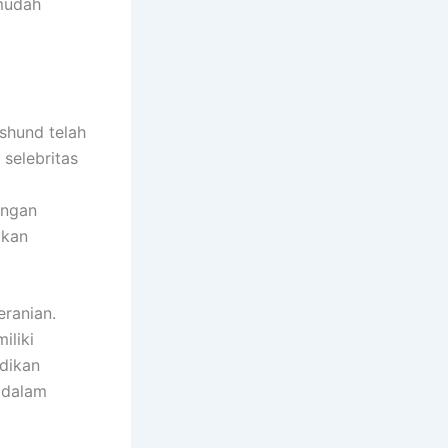
mudah
shund telah
 selebritas
engan
lkan
eranian.
iliki
dikan
 dalam