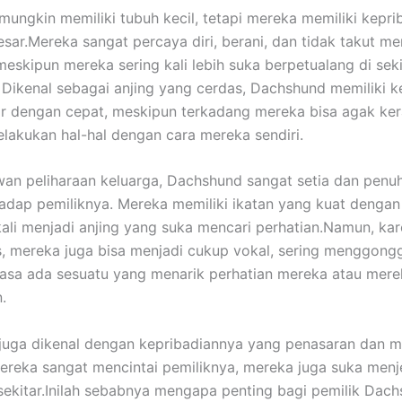
ungkin memiliki tubuh kecil, tetapi mereka memiliki kepri
esar.
Mereka sangat percaya diri, berani, dan tidak takut m
meskipun mereka sering kali lebih suka berpetualang di sek
Dikenal sebagai anjing yang cerdas, Dachshund memiliki
ar dengan cepat, meskipun terkadang mereka bisa agak ker
lakukan hal-hal dengan cara mereka sendiri.
an peliharaan keluarga, Dachshund sangat setia dan penuh
adap pemiliknya. Mereka memiliki ikatan yang kuat dengan
kali menjadi anjing yang suka mencari perhatian.
Namun, kar
, mereka juga bisa menjadi cukup vokal, sering menggong
sa ada sesuatu yang menarik perhatian mereka atau merek
.
uga dikenal dengan kepribadiannya yang penasaran dan ma
reka sangat mencintai pemiliknya, mereka juga suka menje
ekitar.
Inilah sebabnya mengapa penting bagi pemilik Dach