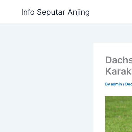
Skip
Info Seputar Anjing
to
content
Dachs
Karak
By
admin
/
Dec