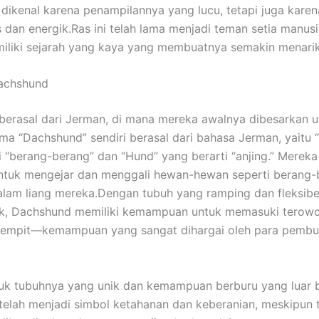
 dikenal karena penampilannya yang lucu, tetapi juga karen
 dan energik.
Ras ini telah lama menjadi teman setia manusi
liki sejarah yang kaya yang membuatnya semakin menarik
Dachshund
erasal dari Jerman, di mana mereka awalnya dibesarkan u
ma “Dachshund” sendiri berasal dari bahasa Jerman, yaitu 
i “berang-berang” dan “Hund” yang berarti “anjing.” Merek
untuk mengejar dan menggali hewan-hewan seperti berang-
dalam liang mereka.
Dengan tubuh yang ramping dan fleksibel
k, Dachshund memiliki kemampuan untuk memasuki terow
 sempit—kemampuan yang sangat dihargai oleh para pembu
uk tubuhnya yang unik dan kemampuan berburu yang luar b
elah menjadi simbol ketahanan dan keberanian, meskipun