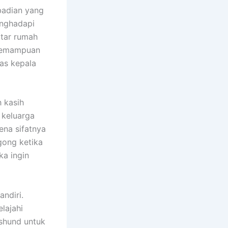
badian yang
enghadapi
itar rumah
 kemampuan
as kepala
 kasih
 keluarga
ena sifatnya
gong ketika
a ingin
ndiri.
lajahi
shund untuk