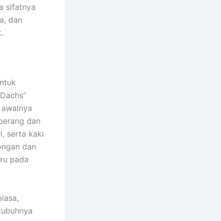
a sifatnya
a, dan
.
ntuk
“Dachs”
a awalnya
berang dan
, serta kaki
ongan dan
ru pada
iasa,
 tubuhnya