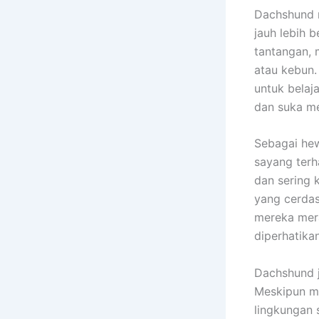
Dachshund m
jauh lebih b
tantangan, 
atau kebun.
untuk belaj
dan suka me
Sebagai hew
sayang terh
dan sering 
yang cerdas
mereka mera
diperhatikan
Dachshund j
Meskipun me
lingkungan s