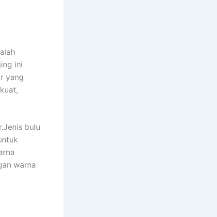
alah
ing ini
r yang
kuat,
.
Jenis bulu
untuk
arna
ngan warna