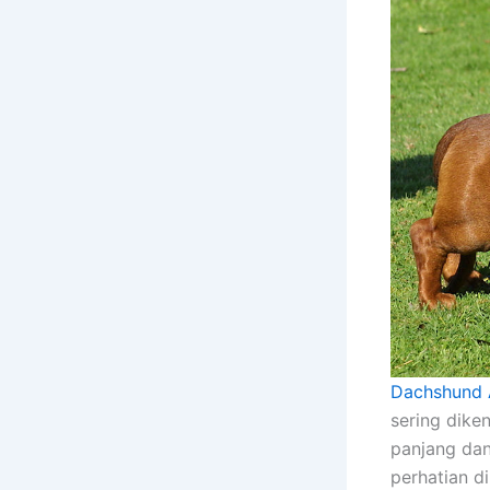
Dachshund A
sering dike
panjang dan
perhatian di