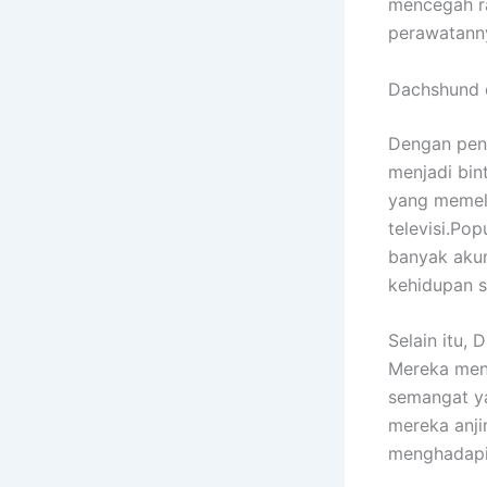
mencegah r
perawatanny
Dachshund 
Dengan pena
menjadi bin
yang memeli
televisi.
Popu
banyak akun
kehidupan s
Selain itu,
Mereka men
semangat ya
mereka anji
menghadapi 