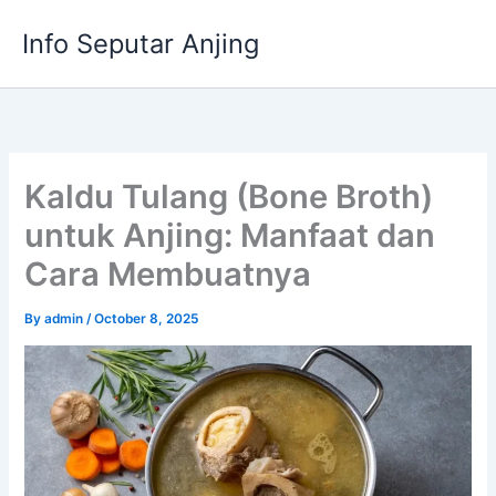
Skip
Info Seputar Anjing
to
content
Kaldu Tulang (Bone Broth)
untuk Anjing: Manfaat dan
Cara Membuatnya
By
admin
/
October 8, 2025