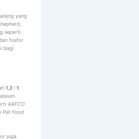
anjing yang
Shepherd,
g seperti
dan fosfor
si bagi
lah
1,2 : 1
.
kalsium.
erti
AAFCO
 Pet Food
or juga