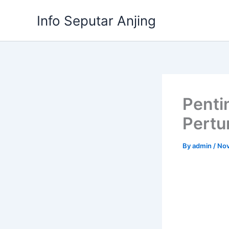
Skip
Info Seputar Anjing
to
content
Penti
Pertu
By
admin
/
Nov