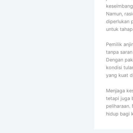
keseimbanga
Namun, rasi
diperlukan 
untuk taha
Pemilik anj
tanpa saran
Dengan paka
kondisi tul
yang kuat d
Menjaga ke
tetapi juga
peliharaan.
hidup bagi 