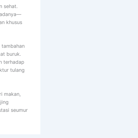
n sehat.
seadanya—
kan khusus
n tambahan
at buruk.
n terhadap
ktur tulang
ri makan,
jing
stasi seumur