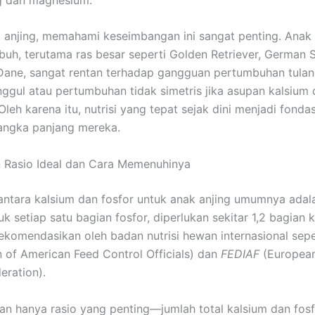
k anjing, memahami keseimbangan ini sangat penting. Anak 
uh, terutama ras besar seperti Golden Retriever, German 
Dane, sangat rentan terhadap gangguan pertumbuhan tulan
inggul atau pertumbuhan tidak simetris jika asupan kalsium 
 Oleh karena itu, nutrisi yang tepat sejak dini menjadi fonda
angka panjang mereka.
 Rasio Ideal dan Cara Memenuhinya
 antara kalsium dan fosfor untuk anak anjing umumnya ada
uk setiap satu bagian fosfor, diperlukan sekitar 1,2 bagian 
irekomendasikan oleh badan nutrisi hewan internasional sep
n of American Feed Control Officials) dan
FEDIAF
(European
eration).
n hanya rasio yang penting—jumlah total kalsium dan fosf