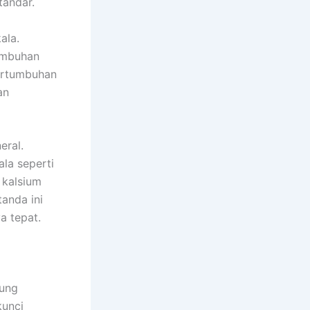
tandar.
ala.
umbuhan
pertumbuhan
an
eral.
la seperti
 kalsium
tanda ini
a tepat.
kung
unci