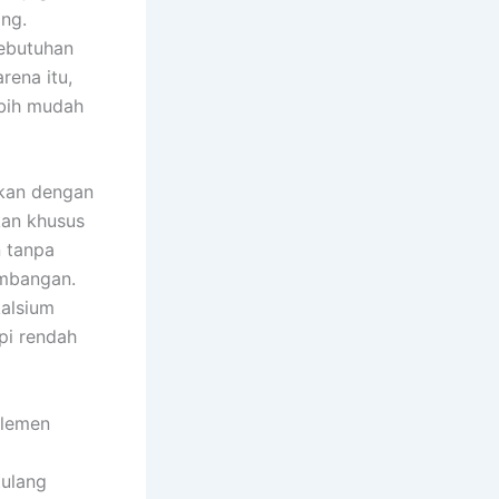
ing.
kebutuhan
rena itu,
ebih mudah
ikan dengan
kan khusus
 tanpa
imbangan.
alsium
pi rendah
plemen
tulang