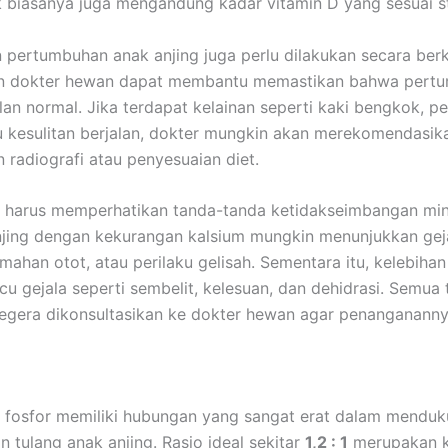
 biasanya juga mengandung kadar vitamin D yang sesuai s
pertumbuhan anak anjing juga perlu dilakukan secara berk
n dokter hewan dapat membantu memastikan bahwa pert
alan normal. Jika terdapat kelainan seperti kaki bengkok, 
u kesulitan berjalan, dokter mungkin akan merekomendasik
 radiografi atau penyesuaian diet.
a harus memperhatikan tanda-tanda ketidakseimbangan min
njing dengan kekurangan kalsium mungkin menunjukkan geja
mahan otot, atau perilaku gelisah. Sementara itu, kelebihan
u gejala seperti sembelit, kelesuan, dan dehidrasi. Semua 
egera dikonsultasikan ke dokter hewan agar penangananny
 fosfor memiliki hubungan yang sangat erat dalam mendu
 tulang anak anjing. Rasio ideal sekitar
1,2 : 1
merupakan k