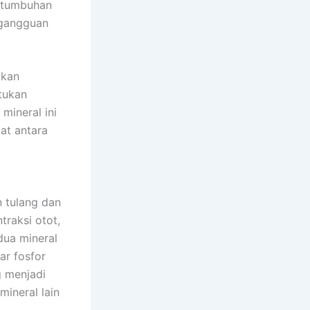
ertumbuhan
o gangguan
ikan
tukan
mineral ini
pat antara
n tulang dan
traksi otot,
 dua mineral
ar fosfor
g menjadi
ineral lain