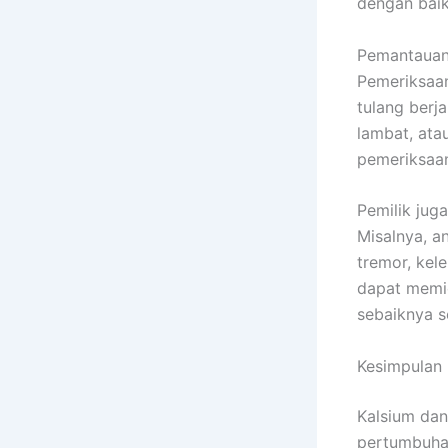
dengan baik
Pemantauan 
Pemeriksaa
tulang berj
lambat, ata
pemeriksaan
Pemilik jug
Misalnya, a
tremor, kele
dapat memic
sebaiknya s
Kesimpulan
Kalsium dan
pertumbuhan