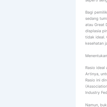
Bagi pemili
sedang tumb
atau Great 
displasia p
tidak ideal.
kesehatan j
Menentukan
Rasio ideal
Artinya, unt
Rasio ini d
(Associatio
Industry Fed
Namun, buka