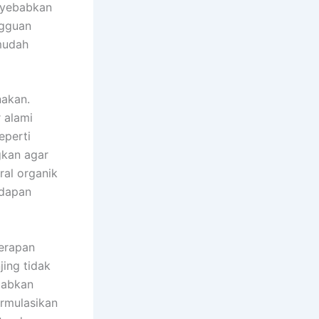
enyebabkan
ngguan
mudah
nakan.
 alami
eperti
ngkan agar
al organik
ndapan
yerapan
jing tidak
babkan
ormulasikan