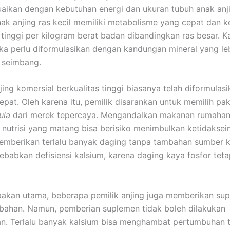
uaikan dengan kebutuhan energi dan ukuran tubuh anak anj
nak anjing ras kecil memiliki metabolisme yang cepat dan 
 tinggi per kilogram berat badan dibandingkan ras besar. Ka
a perlu diformulasikan dengan kandungan mineral yang l
 seimbang.
ing komersial berkualitas tinggi biasanya telah diformulas
tepat. Oleh karena itu, pemilik disarankan untuk memilih pa
ula
dari merek tepercaya. Mengandalkan makanan rumahan
 nutrisi yang matang bisa berisiko menimbulkan ketidakse
emberikan terlalu banyak daging tanpa tambahan sumber k
babkan defisiensi kalsium, karena daging kaya fosfor teta
 pakan utama, beberapa pemilik anjing juga memberikan su
bahan. Namun, pemberian suplemen tidak boleh dilakukan
n. Terlalu banyak kalsium bisa menghambat pertumbuhan 