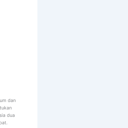
ium dan
ntukan
sia dua
pat.