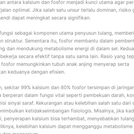
n antara kalsium dan fosfor menjadi kunci utama agar p
jalan optimal. Jika salah satu unsur terlalu dominan, risik
sendi dapat meningkat secara signifikan.
rfungsi sebagai komponen utama penyusun tulang, member
n struktur. Sementara itu, fosfor membantu dalam pemben
ang dan mendukung metabolisme energi di dalam sel. Kedua 
 bekerja secara efektif tanpa satu sama lain. Rasio yang te
 fosfor memungkinkan tubuh anak anjing menyerap serta
an keduanya dengan efisien.
, sekitar 99% kalsium dan 80% fosfor tersimpan di jaringa
ya berperan dalam fungsi vital seperti pembekuan darah, kon
isi sinyal saraf. Kekurangan atau kelebihan salah satu dari
enimbulkan ketidakseimbangan fisiologis. Misalnya, jika kad
ggi, penyerapan kalsium bisa terhambat, menyebabkan tulan
liknya, kelebihan kalsium dapat mengganggu metabolisme m
g dan magnesium.