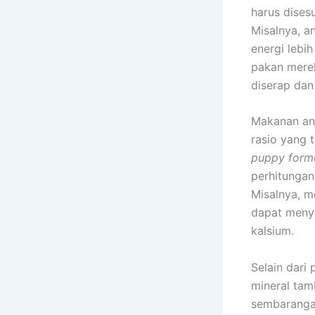
harus dises
Misalnya, a
energi lebih
pakan merek
diserap dan
Makanan anj
rasio yang 
puppy form
perhitungan
Misalnya, m
dapat menye
kalsium.
Selain dari
mineral tam
sembaranga