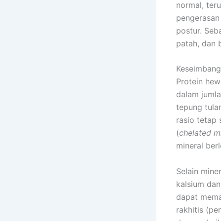
normal, ter
pengerasan 
postur. Seb
patah, dan 
Keseimbanga
Protein hew
dalam jumla
tepung tulan
rasio tetap
(
chelated m
mineral berl
Selain mine
kalsium dan
dapat meman
rakhitis (pe