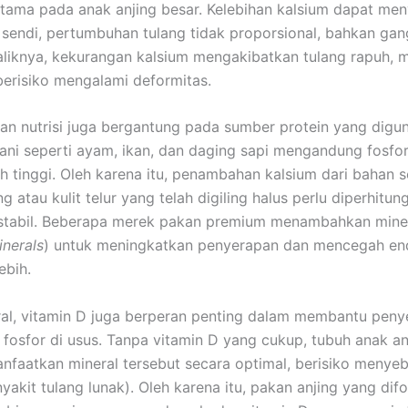
utama pada anak anjing besar. Kelebihan kalsium dapat m
sendi, pertumbuhan tulang tidak proporsional, bahkan ga
aliknya, kekurangan kalsium mengakibatkan tulang rapuh, 
berisiko mengalami deformitas.
n nutrisi juga bergantung pada sumber protein yang digu
ani seperti ayam, ikan, dan daging sapi mengandung fosfor
h tinggi. Oleh karena itu, penambahan kalsium dari bahan s
g atau kulit telur yang telah digiling halus perlu diperhitu
 stabil. Beberapa merek pakan premium menambahkan miner
inerals
) untuk meningkatkan penyerapan dan mencegah e
ebih.
ral, vitamin D juga berperan penting dalam membantu pen
 fosfor di usus. Tanpa vitamin D yang cukup, tubuh anak an
faatkan mineral tersebut secara optimal, berisiko menye
nyakit tulang lunak). Oleh karena itu, pakan anjing yang dif