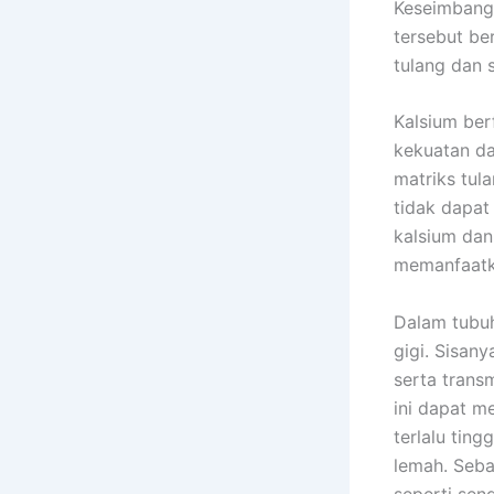
Keseimbanga
tersebut ber
tulang dan 
Kalsium be
kekuatan da
matriks tul
tidak dapat
kalsium dan
memanfaatk
Dalam tubuh
gigi. Sisan
serta transm
ini dapat m
terlalu tin
lemah. Seba
seperti sen