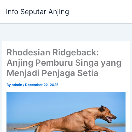
Skip
Info Seputar Anjing
to
content
Rhodesian Ridgeback:
Anjing Pemburu Singa yang
Menjadi Penjaga Setia
By
admin
/
December 22, 2025