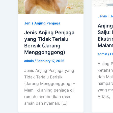
Jenis - J
Jenis Anjing Penjaga
Anjing
Salju:
Jenis Anjing Penjaga
Ekstr
yang Tidak Terlalu
Malam
Berisik (Jarang
Menggonggong)
admin
/
F
admin
/
February 17, 2026
Anjing P
Ketahan
Jenis Anjing Penjaga yang
dan Mal
Tidak Terlalu Berisik
hampara
(Jarang Menggonggong) –
yang m
Memiliki anjing penjaga di
Arktik,
rumah memberikan rasa
aman dan nyaman. […]