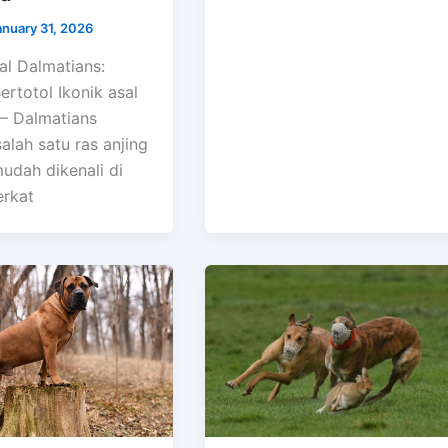
anuary 31, 2026
l Dalmatians:
ertotol Ikonik asal
 – Dalmatians
alah satu ras anjing
udah dikenali di
erkat