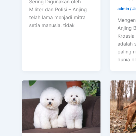
Sering Digunakan oleh
admin
/
J
Militer dan Polisi – Anjing
telah lama menjadi mitra
Mengena
setia manusia, tidak
Anjing B
Kroasia
adalah s
paling m
dunia b