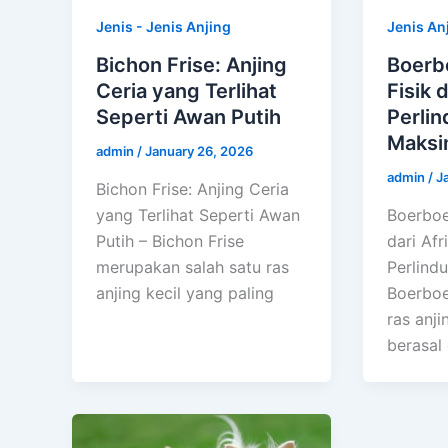
Jenis - Jenis Anjing
Jenis An
Bichon Frise: Anjing
Boerb
Ceria yang Terlihat
Fisik 
Seperti Awan Putih
Perli
Maksi
admin
/
January 26, 2026
admin
/
J
Bichon Frise: Anjing Ceria
yang Terlihat Seperti Awan
Boerboe
Putih – Bichon Frise
dari Afr
merupakan salah satu ras
Perlind
anjing kecil yang paling
Boerboe
ras anj
berasal 