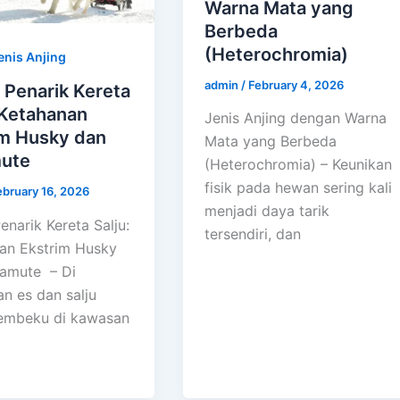
Warna Mata yang
Berbeda
(Heterochromia)
enis Anjing
admin
/
February 4, 2026
 Penarik Kereta
 Ketahanan
Jenis Anjing dengan Warna
im Husky dan
Mata yang Berbeda
ute
(Heterochromia) – Keunikan
fisik pada hewan sering kali
ebruary 16, 2026
menjadi daya tarik
enarik Kereta Salju:
tersendiri, dan
an Ekstrim Husky
amute – Di
n es dan salju
embeku di kawasan