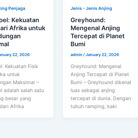
Jenis - Jenis Anjing
jing Penjaga
Greyhound:
oel: Kekuatan
Mengenal Anjing
dari Afrika untuk
Tercepat di Planet
ndungan
Bumi
mal
admin
/
January 22, 2026
anuary 22, 2026
Greyhound: Mengenal
l: Kekuatan Fisik
Anjing Tercepat di Planet
ika untuk
Bumi – Greyhound dikenal
ungan Maksimal –
luas sebagai anjing
l adalah salah satu
tercepat di dunia. Dengan
ing besar yang
tubuh ramping, kaki
dari Afrika