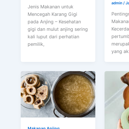
admin
/
J
Jenis Makanan untuk
Penting
Mencegah Karang Gigi
Makanan
pada Anjing – Kesehatan
Kecerda
gigi dan mulut anjing sering
pertumb
kali luput dari perhatian
merupak
pemilik,
yang ak
Makanan Anjing