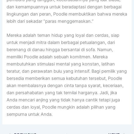
dan kemampuannya untuk beradaptasi dengan berbagai
lingkungan dan peran,
Poodle membuktikan bahwa mereka
lebih dari sekadar “paras menggemaskan.
“
Mereka adalah teman hidup yang loyal dan cerdas,
siap
untuk menjadi mitra dalam berbagai petualangan,
dari
berenang di danau hingga bersantai di sofa.
Namun,
memiliki Poodle adalah sebuah komitmen.
Mereka
membutuhkan stimulasi mental yang konstan,
latihan
teratur,
dan perawatan bulu yang intensif.
Bagi pemilik yang
bersedia memberikan semua kebutuhan tersebut,
Poodle
akan membalasnya dengan cinta tanpa syarat,
keceriaan,
dan persahabatan yang tak ternilai harganya.
Jadi,
jika
Anda mencari anjing yang tidak hanya cantik tetapi juga
cerdas dan loyal,
Poodle mungkin adalah pilihan yang
sempurna untuk Anda.