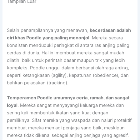
Tampilan Luar
Selain penampilannya yang menawan,
kecerdasan adalah
ciri khas Poodle yang paling menonjol
. Mereka secara
konsisten menduduki peringkat di antara ras anjing paling
cerdas di dunia. Hal ini membuat mereka sangat mudah
dilatih, baik untuk perintah dasar maupun trik yang lebih
kompleks. Poodle unggul dalam berbagai olahraga anjing,
seperti ketangkasan (agility), kepatuhan (obedience), dan
bahkan pelacakan (tracking).
Temperamen Poodle umumnya ceria, ramah, dan sangat
loyal
. Mereka sangat menyayangi keluarga mereka dan
sering kali membentuk ikatan yang kuat dengan
pemiliknya. Sifat mereka yang waspada dan naluri protektif
membuat mereka menjadi penjaga yang baik, meskipun
mereka tidak dikenal sebagai anjing penjaga yang agresif.