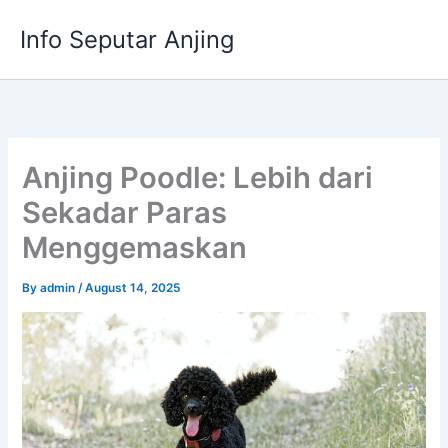
Skip
Info Seputar Anjing
to
content
Anjing Poodle: Lebih dari
Sekadar Paras
Menggemaskan
By
admin
/
August 14, 2025