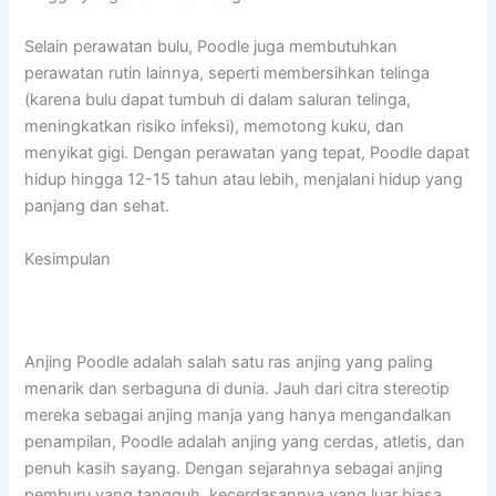
Selain perawatan bulu,
Poodle juga membutuhkan
perawatan rutin lainnya,
seperti membersihkan telinga
(karena bulu dapat tumbuh di dalam saluran telinga,
meningkatkan risiko infeksi),
memotong kuku,
dan
menyikat gigi.
Dengan perawatan yang tepat,
Poodle dapat
hidup hingga 12-15 tahun atau lebih,
menjalani hidup yang
panjang dan sehat.
Kesimpulan
Anjing Poodle adalah salah satu ras anjing yang paling
menarik dan serbaguna di dunia.
Jauh dari citra stereotip
mereka sebagai anjing manja yang hanya mengandalkan
penampilan,
Poodle adalah anjing yang cerdas,
atletis,
dan
penuh kasih sayang.
Dengan sejarahnya sebagai anjing
pemburu yang tangguh,
kecerdasannya yang luar biasa,