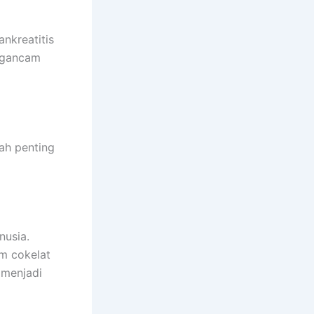
nkreatitis
engancam
ah penting
nusia.
m cokelat
a menjadi