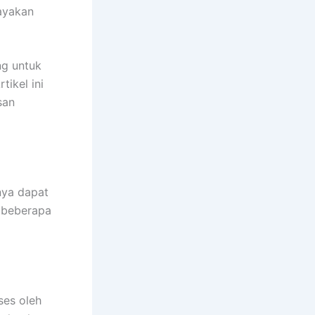
ayakan
ng untuk
tikel ini
san
nya dapat
t beberapa
ses oleh