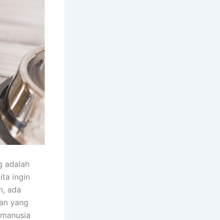
g adalah
ta ingin
n, ada
an yang
 manusia