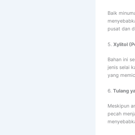
Baik minum
menyebabkan
pusat dan d
5.
Xylitol (
Bahan ini s
jenis selai
yang memicu
6.
Tulang y
Meskipun an
pecah menja
menyebabkan