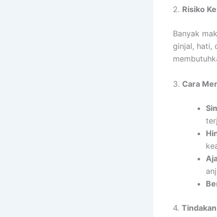
2.
Risiko K
Banyak mak
ginjal, hati
membutuhka
3.
Cara Me
Si
ter
Hi
ke
Aj
an
Be
4.
Tindakan