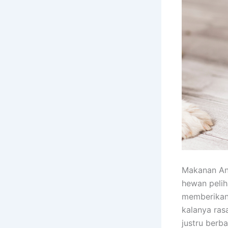
Makanan Anj
hewan pelih
memberikan
kalanya ra
justru berb