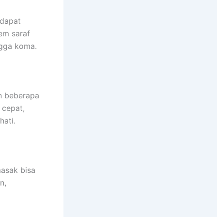
 dapat
em saraf
ngga koma.
an beberapa
 cepat,
hati.
masak bisa
n,