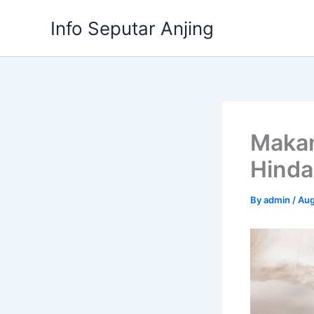
Skip
Info Seputar Anjing
to
content
Makan
Hinda
By
admin
/
Aug