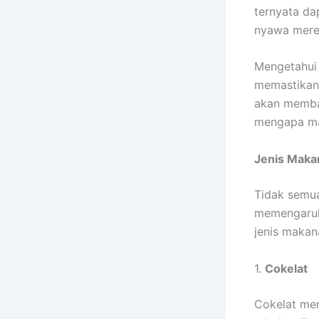
ternyata d
nyawa mere
Mengetahui 
memastikan a
akan membah
mengapa ma
Jenis Maka
Tidak semua
memengaruhi
jenis makan
1.
Cokelat
Cokelat men