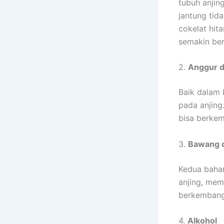
tubuh anjin
jantung tid
cokelat hit
semakin ber
2.
Anggur d
Baik dalam 
pada anjing
bisa berkem
3.
Bawang d
Kedua baha
anjing, mem
berkembang 
4.
Alkohol