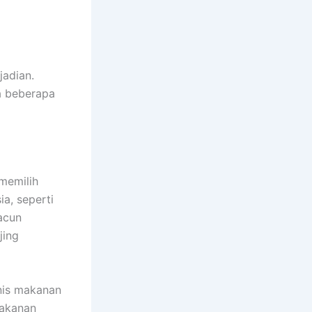
jadian.
a beberapa
memilih
a, seperti
acun
jing
nis makanan
makanan