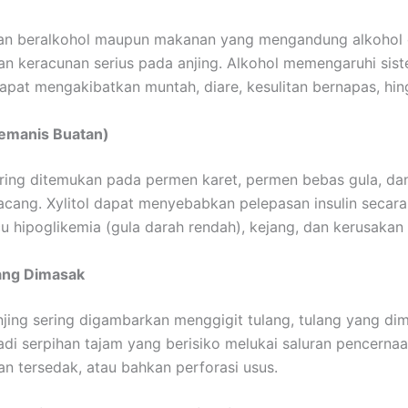
an beralkohol maupun makanan yang mengandung alkohol
 keracunan serius pada anjing. Alkohol memengaruhi sist
apat mengakibatkan muntah, diare, kesulitan bernapas, hi
Pemanis Buatan)
ering ditemukan pada permen karet, permen bebas gula, d
 kacang. Xylitol dapat menyebabkan pelepasan insulin secara
 hipoglikemia (gula darah rendah), kejang, dan kerusakan 
ang Dimasak
jing sering digambarkan menggigit tulang, tulang yang di
di serpihan tajam yang berisiko melukai saluran pencernaa
 tersedak, atau bahkan perforasi usus.