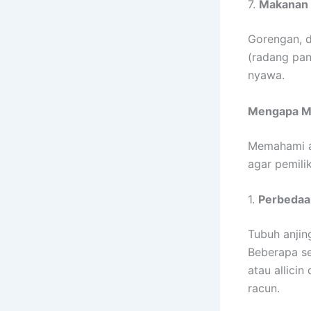
7.
Makanan 
Gorengan, d
(radang pan
nyawa.
Mengapa Ma
Memahami a
agar pemili
1.
Perbedaa
Tubuh anjin
Beberapa se
atau allicin
racun.