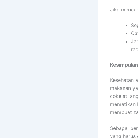
Jika mencur
Se
Ca
Ja
ra
Kesimpulan
Kesehatan a
makanan ya
cokelat, an
mematikan b
membuat zat
Sebagai pem
yang harus