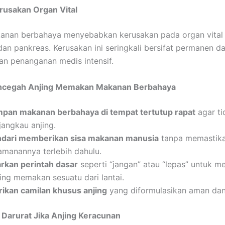
erusakan Organ Vital
anan berbahaya menyebabkan kerusakan pada organ vital 
, dan pankreas. Kerusakan ini seringkali bersifat permanen d
n penanganan medis intensif.
ncegah Anjing Memakan Makanan Berbahaya
mpan makanan berbahaya di tempat tertutup rapat
agar ti
jangkau anjing.
ndari memberikan sisa makanan manusia
tanpa memastik
amanannya terlebih dahulu.
arkan perintah dasar
seperti “jangan” atau “lepas” untuk 
jing memakan sesuatu dari lantai.
rikan camilan khusus anjing
yang diformulasikan aman dan 
 Darurat Jika Anjing Keracunan