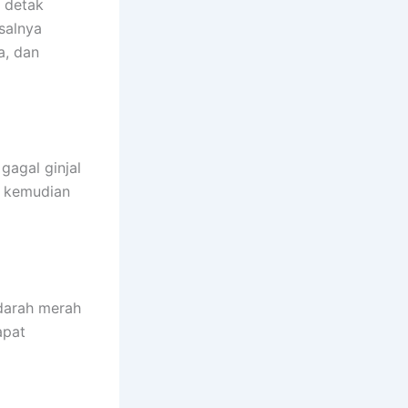
, detak
isalnya
a, dan
gagal ginjal
g kemudian
darah merah
apat