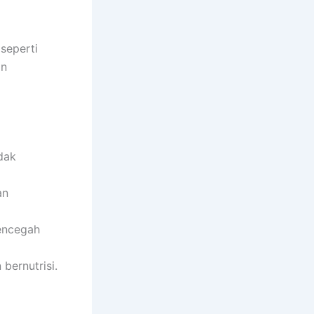
seperti
an
dak
an
mencegah
bernutrisi.