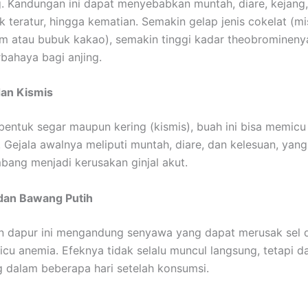
g. Kandungan ini dapat menyebabkan muntah, diare, kejang
ak teratur, hingga kematian. Semakin gelap jenis cokelat (m
am atau bubuk kakao), semakin tinggi kadar theobromineny
bahaya bagi anjing.
an Kismis
bentuk segar maupun kering (kismis), buah ini bisa memicu 
. Gejala awalnya meliputi muntah, diare, dan kelesuan, yan
bang menjadi kerusakan ginjal akut.
an Bawang Putih
n dapur ini mengandung senyawa yang dapat merusak sel 
icu anemia. Efeknya tidak selalu muncul langsung, tetapi d
dalam beberapa hari setelah konsumsi.