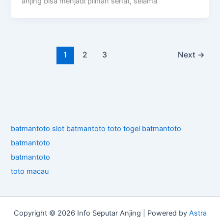
anjing bisa menjadi pilihan sehat, selama
1
2
3
Next
→
batmantoto
slot
batmantoto
toto togel
batmantoto
batmantoto
batmantoto
toto macau
Copyright © 2026 Info Seputar Anjing | Powered by
Astra